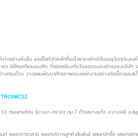
ตอย่างยั่งยืน และเป็นหัวใจหลักที่จะนำพาองค์กรให้บรรลุวัตถุประสง
ารถ มีทัศนคติและแนวคิด ที่สอดคล้องกับวัฒนธรรมองค์กรของบริษัท รวม
ครบถ้วน วางแผนพัฒนาศักยภาพของพนักงานอย่างต่อเนื่องและสม่ำเสมอ ไ
ECTRONICS)
มู่ที่ 13 ถนนเทพรัตน (บางนา-ตราด) กม.7 ตำบลบางแก้ว อ.บางพลี จ
 แผนกการตลาด แผนกบริการลูกค้าสัมพันธ์ แผนกจักซื้อ แผนกออกแ