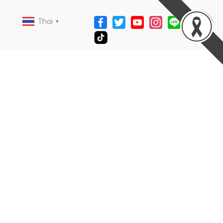
Thai
▼