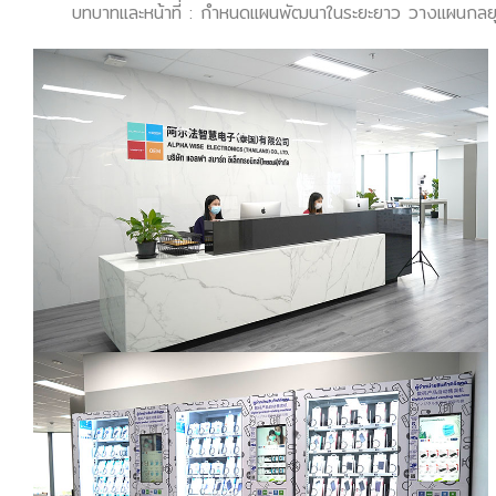
บทบาทและหน้าที่ : กำหนดแผนพัฒนาในระยะยาว วางแผนกลยุทธ