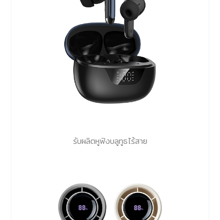
รับผลิตหูฟังบลูทูธไร้สาย