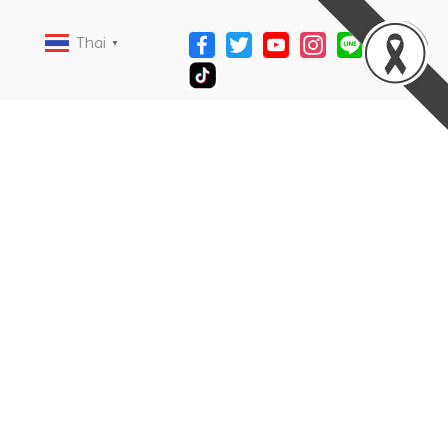
Thai
▼