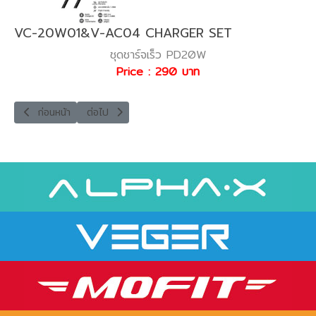
VC-20W01&V-AC04 CHARGER SET
ชุดชาร์จเร็ว PD20W
Price : 290 บาท
เนื้อหาก่อนหน้า: V-CL05 FAST CHARGE CABLE
เนื้อหาถัดไป: USB-C1 DATA CABLE
ก่อนหน้า
ต่อไป