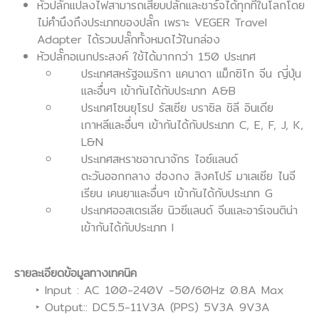
หัวปลั๊กแปลงไฟสามารถเสียบปลั๊กและชาร์จได้ทุกที่ในโลกโดย
ไม่คำนึงถึงประเภทของปลั๊ก เพราะ VEGER Travel
Adapter ได้รวมปลั๊กทั้งหมดไว้ในกล่อง
หัวปลั๊กอเนกประสงค์ ใช้ได้มากกว่า 150 ประเทศ
ประเทศสหรัฐอเมริกา แคนาดา แม็กซิโก จีน ญี่ปุ่น
และอื่นๆ เข้ากันได้กับประเภท A&B
ประเทศโซนยุโรป รัสเซีย บราซิล ชิลี อินเดีย
เกาหลีและอื่นๆ เข้ากันได้กับประเภท C, E, F, J, K,
L&N
ประเทศสหราชอาณาจักร ไอซ์แลนด์
ตะวันออกกลาง ฮ่องกง สิงคโปร์ มาเลเซีย ไนจี
เรียน เคนยาและอื่นๆ เข้ากันได้กับประเภท G
ประเทศออสเตรเลีย นิวซีแลนด์ จีนและอาร์เจนติน่า
เข้ากันได้กับประเภท I
รายละเอียดข้อมูลทางเทคนิค
‣ Input : AC 100-240V -50/60Hz 0.8A Max
‣ Output:: DC5.5-11V3A (PPS) 5V3A 9V3A