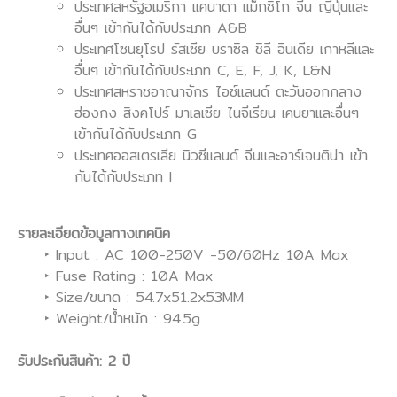
ประเทศสหรัฐอเมริกา แคนาดา แม็กซิโก จีน ญี่ปุ่นและ
อื่นๆ เข้ากันได้กับประเภท A&B
ประเทศโซนยุโรป รัสเซีย บราซิล ชิลี อินเดีย เกาหลีและ
อื่นๆ เข้ากันได้กับประเภท C, E, F, J, K, L&N
ประเทศสหราชอาณาจักร ไอซ์แลนด์ ตะวันออกกลาง
ฮ่องกง สิงคโปร์ มาเลเซีย ไนจีเรียน เคนยาและอื่นๆ
เข้ากันได้กับประเภท G
ประเทศออสเตรเลีย นิวซีแลนด์ จีนและอาร์เจนติน่า เข้า
กันได้กับประเภท I
รายละเอียดข้อมูลทางเทคนิค
‣ Input : AC 100-250V -50/60Hz 10A Max
‣ Fuse Rating : 10A Max
‣ Size/ขนาด : 54.7x51.2x53MM
‣ Weight/น้ำหนัก : 94.5g
รับประกันสินค้า: 2 ปี