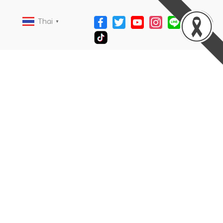
Thai
▼